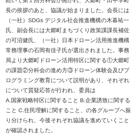
続いて第１回分科会が開かれ、大郷町・田中学町
長の挨拶のあと、協議が始まりました。会長には
（一社）SDGs デジタル社会推進機構の木暮祐一
氏、副会長には大郷町まちづくり政策課課長補佐
の可沼健氏、（一社）日本ドローン活用推進機構
常務理事の石岡有佳子氏が選出されました。事務
局より大郷町ドローン活用特区に関する①大郷町
の課題②分科会の進め方③ドローン体験会及びプ
ログラミング教育について説明があり、それぞれ
について質疑応答が行われ、委員は
A.国家戦略特区に関すること B.企業誘致に関する
こと C.住民理解に関すること、の各グループへ振
り分けられ、今後それぞれ協議を進めていくこと
が確認されました。