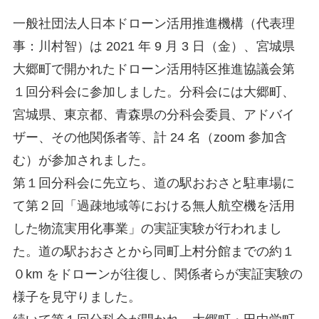
一般社団法人日本ドローン活用推進機構（代表理
事：川村智）は 2021 年 9 月 3 日（金）、宮城県
大郷町で開かれたドローン活用特区推進協議会第
１回分科会に参加しました。分科会には大郷町、
宮城県、東京都、青森県の分科会委員、アドバイ
ザー、その他関係者等、計 24 名（zoom 参加含
む）が参加されました。
第１回分科会に先立ち、道の駅おおさと駐車場に
て第２回「過疎地域等における無人航空機を活用
した物流実用化事業」の実証実験が行われまし
た。道の駅おおさとから同町上村分館までの約１
０km をドローンが往復し、関係者らが実証実験の
様子を見守りました。