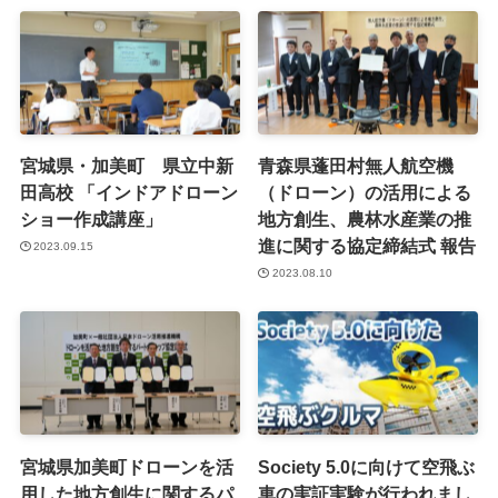
宮城県・加美町 県立中新
青森県蓬田村無人航空機
田高校 「インドアドローン
（ドローン）の活用による
ショー作成講座」
地方創生、農林水産業の推
進に関する協定締結式 報告
2023.09.15
2023.08.10
宮城県加美町ドローンを活
Society 5.0に向けて空飛ぶ
用した地方創生に関するパ
車の実証実験が行われまし