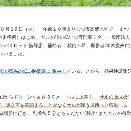
8 月 1 9 日（火）、 午前１０時よりむつ市高梨地区で 、 むつ
市役所）はじめ 、サルの追い払いの専門家 1 名、一般団法人
ーンパイロット:舘輝彦、補助者:十枝内一希、撮影者:青木慶夫)で
行いました。
没が気温の低い時間帯に 集中
していることから、効果検証開
周辺からドロ－ンを高さ３０メ－トルに上昇 し、
サルの 反応が
の姿、鳴き声を確認することがなくサルが違う場所へと移動
しま
場所に行き 、到着後 5 分とも立たない時間でまたサルの移