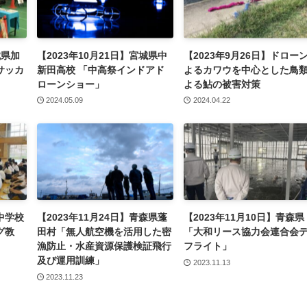
城県加
【2023年10月21日】宮城県中
【2023年9月26日】ドロー
サッカ
新田高校 「中高祭インドアド
よるカワウを中心とした鳥
ローンショー」
よる鮎の被害対策
2024.05.09
2024.04.22
郷中学校
【2023年11月24日】青森県蓬
【2023年11月10日】青森県
グ教
田村「無人航空機を活用した密
「大和リース協力会連合会
漁防止・水産資源保護検証飛行
フライト」
及び運用訓練」
2023.11.13
2023.11.23