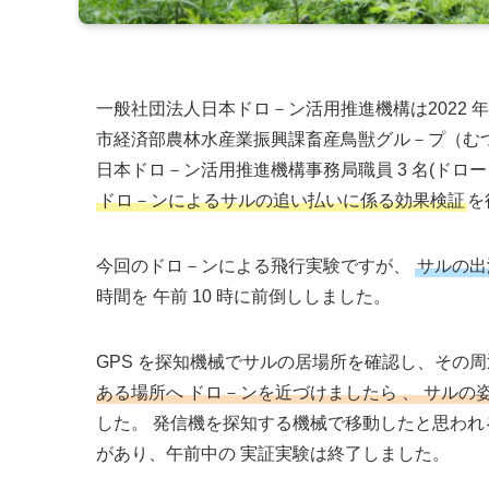
一般社団法人日本ドロ－ン活用推進機構は2022 年 
市経済部農林水産業振興課畜産鳥獣グル－プ（むつ
日本ドロ－ン活用推進機構事務局職員 3 名(ドロ
ドロ－ンによるサルの追い払いに係る効果検証
を
今回のドロ－ンによる飛行実験ですが、
サルの出
時間を 午前 10 時に前倒ししました。
GPS を探知機械でサルの居場所を確認し、その
ある場所へ ドロ－ンを近づけましたら 、 サル
した。 発信機を探知する機械で移動したと思われる
があり、午前中の 実証実験は終了しました。