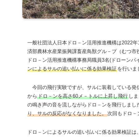
一般社団法人日本ドロ－ン活用推進機構は2022年
済部農林水産業振興課畜産鳥獣グル－プ（むつ市
ドロ－ン活用推進機構事務局職員3名(ドローンパイ
ンによるサルの追い払いに係る効果検証
を行いま
今回の飛行実験ですが、サルに装着している発信
から
ドロ－ンを高さ60メ－トルに上昇し飛行
しま
の鳴き声の音を流しながらドロ－ンを飛行しまし
り、サルの反応がなくなりました。
次回もドロ－
ドロ－ンによるサルの追い払いに係る効果検証は、