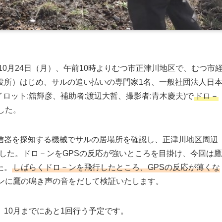
10月24日（月）、午前10時よりむつ市正津川地区で、むつ市
役所）はじめ、サルの追い払いの専門家1名、一般社団法人日
ロット:舘輝彦、補助者:渡辺大哲、撮影者:青木慶夫)で
ドロ－
した。
器を探知する機械でサルの居場所を確認し、正津川地区周辺
した。ドロ－ンをGPSの反応が強いところを目掛け、今回は鷹
た。
しばらくドロ－ンを飛行したところ、GPSの反応が薄くな
ンに鷹の鳴き声の音をだして検証いたします。
10月までにあと1回行う予定です。