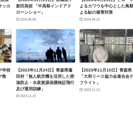
サッカ
新田高校 「中高祭インドアド
よるカワウを中心とした鳥
ローンショー」
よる鮎の被害対策
2024.05.09
2024.04.22
郷中学校
【2023年11月24日】青森県蓬
【2023年11月10日】青森県
グ教
田村「無人航空機を活用した密
「大和リース協力会連合会
漁防止・水産資源保護検証飛行
フライト」
及び運用訓練」
2023.11.13
2023.11.23