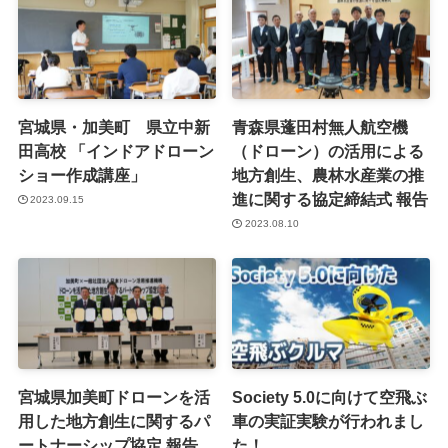
宮城県・加美町 県立中新
青森県蓬田村無人航空機
田高校 「インドアドローン
（ドローン）の活用による
ショー作成講座」
地方創生、農林水産業の推
進に関する協定締結式 報告
2023.09.15
2023.08.10
宮城県加美町ドローンを活
Society 5.0に向けて空飛ぶ
用した地方創生に関するパ
車の実証実験が行われまし
ートナーシップ協定 報告
た！