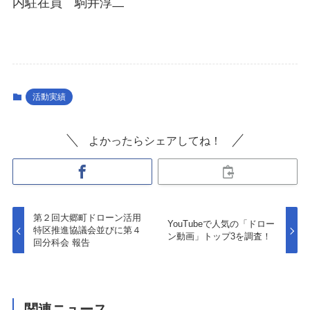
内駐在員 駒井淳二
活動実績
よかったらシェアしてね！
第２回大郷町ドローン活用
YouTubeで人気の「ドロー
特区推進協議会並びに第４
ン動画」トップ3を調査！
回分科会 報告
関連ニュース