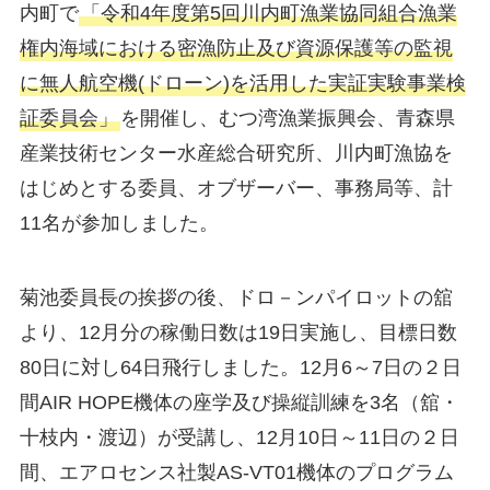
内町で
「令和4年度第5回川内町漁業協同組合漁業
権内海域における密漁防止及び資源保護等の監視
に無人航空機(ドローン)を活用した実証実験事業検
証委員会」
を開催し、むつ湾漁業振興会、青森県
産業技術センター水産総合研究所、川内町漁協を
はじめとする委員、オブザーバー、事務局等、計
11名が参加しました。
菊池委員長の挨拶の後、ドロ－ンパイロットの舘
より、12月分の稼働日数は19日実施し、目標日数
80日に対し64日飛行しました。12月6～7日の２日
間AIR HOPE機体の座学及び操縦訓練を3名（舘・
十枝内・渡辺）が受講し、12月10日～11日の２日
間、エアロセンス社製AS-VT01機体のプログラム