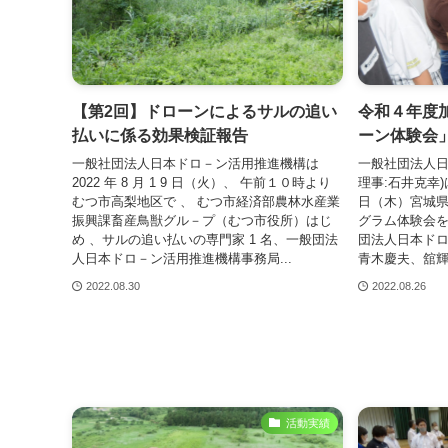
【第2回】ドローンによるサルの追い
令和４年度
払いに係る効果検証報告
ーン体験会
一般社団法人日本ドロ－ン活用推進機構は
一般社団法人日
2022 年 8 月 1 9 日（火）、 午前１０時より
理事:石井克幸)
むつ市高梨地区で 、 むつ市経済部農林水産業
⽇（木）宮城
振興課畜産鳥獣グル－プ（むつ市役所）はじ
グラム体験会を
め 、サルの追い払いの専門家 1 名、一般団法
団法人日本ド
人日本ドロ－ン活用推進機構事務局...
青木慶夫、舘輝
2022.08.30
2022.08.26
活動実績