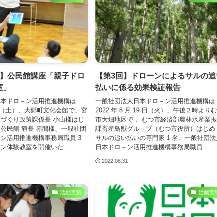
度】公民館講座「親子ドロ
【第3回】ドローンによるサルの追
室」
払いに係る効果検証報告
日本ドロ－ン活用推進機構は
一般社団法人日本ドロ－ン活用推進機構は
30日（土）、大郷町文化会館で、宮
2022 年 8 月 19 日（火）、午後２時より
づくり政策課係長 小山様はじ
市大畑地区で 、むつ市経済部農林水産業
公民館 館長 赤間様、一般社団
課畜産鳥獣グル－プ（むつ市役所）はじめ
ン活用推進機構事務局職員 3
サルの追い払いの専門家 1 名、一般社団法
ン体験教室を開催いた...
日本ドロ－ン活用推進機構事務局職員...
2022.08.31
活動実績
活動実