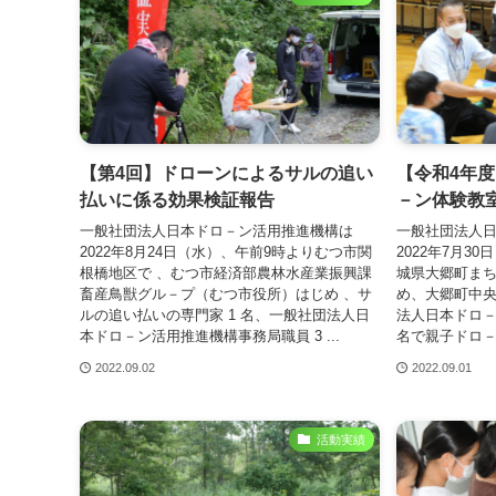
【第4回】ドローンによるサルの追い
【令和4年
払いに係る効果検証報告
－ン体験教
一般社団法人日本ドロ－ン活用推進機構は
一般社団法人
2022年8月24日（水）、午前9時よりむつ市関
2022年7月
根橋地区で 、むつ市経済部農林水産業振興課
城県大郷町まち
畜産鳥獣グル－プ（むつ市役所）はじめ 、サ
め、大郷町中央
ルの追い払いの専門家 1 名、一般社団法人日
法人日本ドロ－
本ドロ－ン活用推進機構事務局職員 3 ...
名で親子ドロ－
2022.09.02
2022.09.01
活動実績