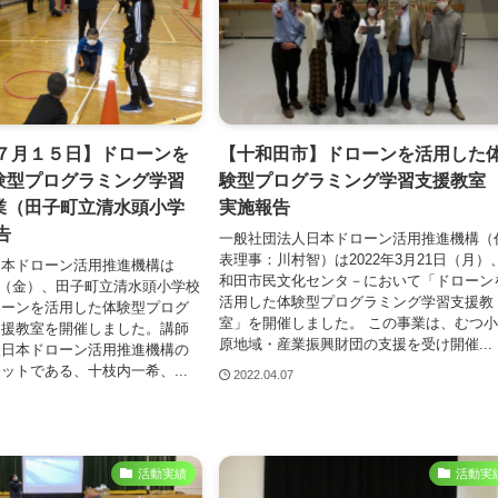
 ７月１５日】ドローンを
【十和田市】ドローンを活用した
験型プログラミング学習
験型プログラミング学習支援教
業（田子町立清水頭小学
実施報告
告
一般社団法人日本ドローン活用推進機構（
表理事：川村智）は2022年3⽉21⽇（月）
日本ドローン活用推進機構は
和田市民文化センタ－において「ドローン
15⽇（金）、田子町立清水頭小学校
活用した体験型プログラミング学習支援教
ローンを活用した体験型プログ
室」を開催しました。 この事業は、むつ
支援教室を開催しました。講師
原地域・産業振興財団の支援を受け開催...
人日本ドローン活用推進機構の
ットである、十枝内一希、...
2022.04.07
活動実績
活動実