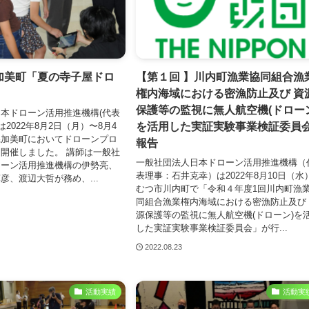
加美町「夏の寺子屋ドロ
【第１回 】川内町漁業協同組合漁
」
権内海域における密漁防止及び 資
保護等の監視に無人航空機(ドローン
本ドローン活用推進機構(代表
を活用した実証実験事業検証委員
は2022年8⽉2⽇（月）〜8⽉4
県加美町においてドローンプロ
報告
開催しました。 講師は一般社
一般社団法人日本ドローン活用推進機構（
ローン活用推進機構の伊勢亮、
表理事：石井克幸）は2022年8月10日（水
彦、渡辺大哲が務め、...
むつ市川内町で「令和４年度1回川内町漁
同組合漁業権内海域における密漁防止及び
源保護等の監視に無人航空機(ドローン)を
した実証実験事業検証委員会」が行...
2022.08.23
活動実績
活動実