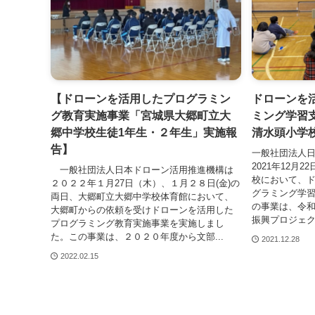
【ドローンを活用したプログラミン
ドローンを
グ教育実施事業「宮城県大郷町立大
ミング学習
郷中学校生徒1年生・２年生」実施報
清水頭小学
告】
一般社団法人
2021年12⽉
一般社団法人日本ドローン活用推進機構は
校において、
２０２２年１⽉27⽇（木）、１月２８日(金)の
グラミング学
両日、大郷町立大郷中学校体育館において、
の事業は、令
大郷町からの依頼を受けドローンを活用した
振興プロジェク
プログラミング教育実施事業を実施しまし
た。この事業は、２０２０年度から文部...
2021.12.28
2022.02.15