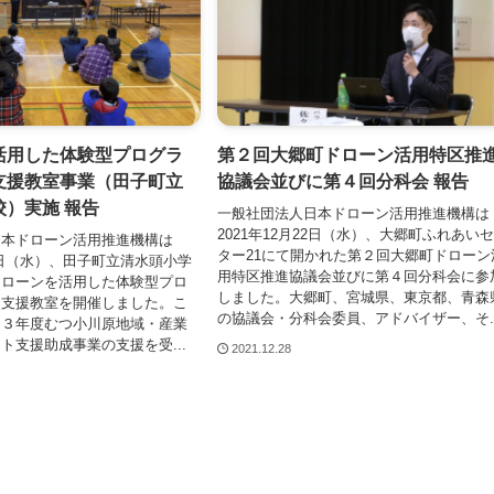
活用した体験型プログラ
第２回大郷町ドローン活用特区推
支援教室事業（田子町立
協議会並びに第４回分科会 報告
校）実施 報告
一般社団法人日本ドローン活用推進機構は
2021年12月22日（水）、大郷町ふれあい
日本ドローン活用推進機構は
ター21にて開かれた第２回大郷町ドローン
22⽇（水）、田子町立清水頭小学
用特区推進協議会並びに第４回分科会に参
ドローンを活用した体験型プロ
しました。大郷町、宮城県、東京都、青森
習支援教室を開催しました。こ
の協議会・分科会委員、アドバイザー、そ..
和３年度むつ小川原地域・産業
ト支援助成事業の支援を受...
2021.12.28