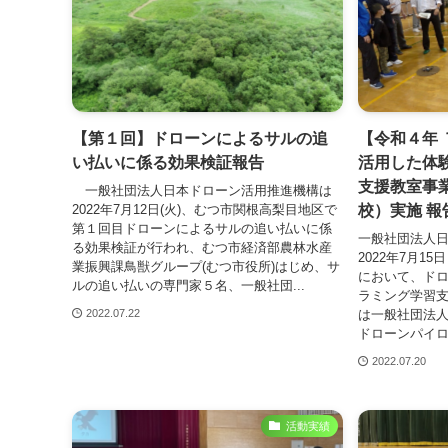
【第１回】ドローンによるサルの追
【令和４年
い払いに係る効果検証報告
活用した体
支援教室事
一般社団法人日本ドローン活用推進機構は
校）実施 報
2022年7月12日(火)、むつ市関根高梨目地区で
第１回目ドローンによるサルの追い払いに係
一般社団法人
る効果検証が行われ、むつ市経済部農林水産
2022年7⽉
業振興課鳥獣グループ(むつ市役所)はじめ、サ
において、ド
ルの追い払いの専門家５名、一般社団...
ラミング学習
は一般社団法
2022.07.22
ドローンパイロ
2022.07.20
活動実績