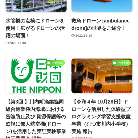
水管橋の点検にドローンを
救急ドローン [ambulance
使用！広がるドローンの活
drone]の世界をご紹介！
躍の場面！
2022.11.16
2022.11.30
活動実績
活動実績
【第3回 】川内町漁業協同
【令和４年 10月28日】ド
組合漁業権内海域における
ローンを活用した体験型プ
密漁防止及び 資源保護等の
ログラミング学習支援教室
監視に無人航空機(ドロー
事業（むつ市川内小学校）
ン)を活用した実証実験事業
実施 報告